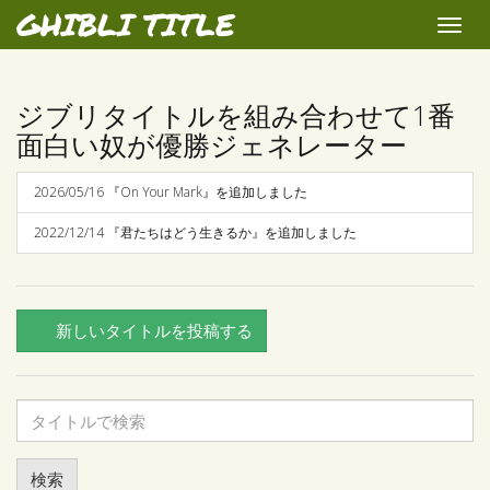
GHIBLI TITLE
Toggle
naviga
ジブリタイトルを組み合わせて1番
面白い奴が優勝ジェネレーター
2026/05/16 『On Your Mark』を追加しました
2022/12/14 『君たちはどう生きるか』を追加しました
新しいタイトルを投稿する
タ
イ
ト
ル
検