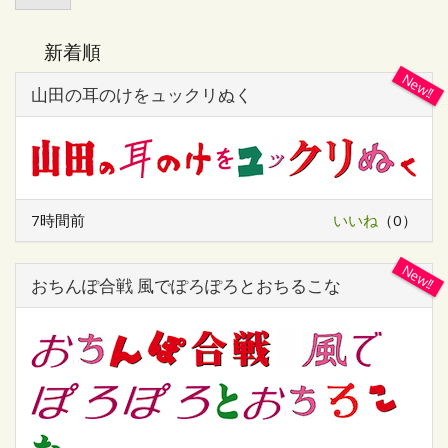
索
新着順
山田の耳のけをュックリぬく
7時間前
いいね
（0）
おちんぽ合戦 風でぽろぽろとおちるこな