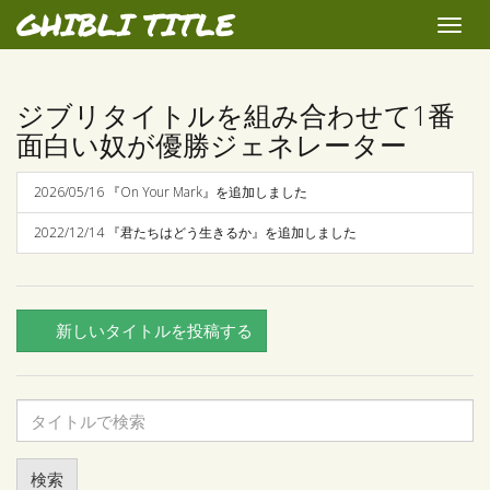
GHIBLI TITLE
Toggle
naviga
ジブリタイトルを組み合わせて1番
面白い奴が優勝ジェネレーター
2026/05/16 『On Your Mark』を追加しました
2022/12/14 『君たちはどう生きるか』を追加しました
新しいタイトルを投稿する
タ
イ
ト
ル
検