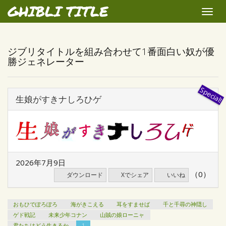
GHIBLI TITLE
Toggle
naviga
ジブリタイトルを組み合わせて1番面白い奴が優
勝ジェネレーター
生娘がすきナしろひゲ
2026年7月9日
（0）
ダウンロード
Xでシェア
いいね
おもひでぽろぽろ
海がきこえる
耳をすませば
千と千尋の神隠し
ゲド戦記
未来少年コナン
山賊の娘ローニャ
君たちはどう生きるか
1