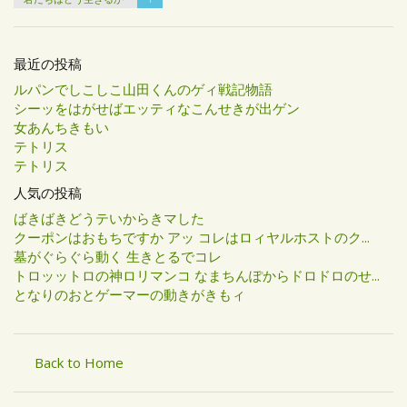
最近の投稿
ルパンでしこしこ山田くんのゲィ戦記物語
シーッをはがせばエッティなこんせきが出ゲン
女あんちきもい
テトリス
テトリス
人気の投稿
ばきばきどうテいからきマした
クーポンはおもちですか アッ コレはロィヤルホストのク...
墓がぐらぐら動く 生きとるでコレ
トロッットロの神ロリマンコ なまちんぽからドロドロのせ...
となりのおとゲーマーの動きがきもィ
Back to Home