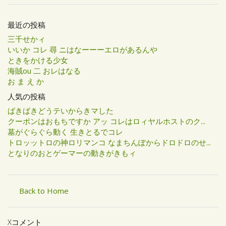
最近の投稿
三千せかィ
いいか コレ 尋 ニはなーーーエロがあるんや
ときをかける少女
海賊ou 二 おレはなる
お ま え か
人気の投稿
ばきばきどうテいからきマした
クーポンはおもちですか アッ コレはロィヤルホストのク...
墓がぐらぐら動く 生きとるでコレ
トロッットロの神ロリマンコ なまちんぽからドロドロのせ...
となりのおとゲーマーの動きがきもィ
Back to Home
Xコメント