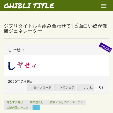
GHIBLI TITLE
Toggle
naviga
ジブリタイトルを組み合わせて1番面白い奴が優
勝ジェネレーター
しャせィ
2026年7月9日
（0）
ダウンロード
Xでシェア
いいね
耳をすませば
猫の恩返し
借りぐらしのアリエッティ
山賊の娘ローニャ
1