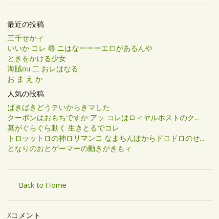
最近の投稿
三千せかィ
いいか コレ 尋 ニはなーーーエロがあるんや
ときをかける少女
海賊ou 二 おレはなる
お ま え か
人気の投稿
ばきばきどうテいからきマした
クーポンはおもちですか アッ コレはロィヤルホストのク...
墓がぐらぐら動く 生きとるでコレ
トロッットロの神ロリマンコ なまちんぽからドロドロのせ...
となりのおとゲーマーの動きがきもィ
Back to Home
Xコメント