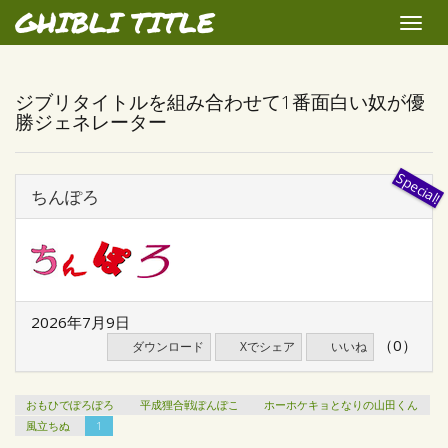
GHIBLI TITLE
Toggle
naviga
ジブリタイトルを組み合わせて1番面白い奴が優
勝ジェネレーター
ちんぽろ
2026年7月9日
（0）
ダウンロード
Xでシェア
いいね
おもひでぽろぽろ
平成狸合戦ぽんぽこ
ホーホケキョとなりの山田くん
風立ちぬ
1