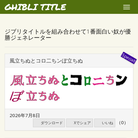
GHIBLI TITLE
Toggle
naviga
ジブリタイトルを組み合わせて1番面白い奴が優
勝ジェネレーター
風立ちぬとコロ二ちンぽ立ちぬ
2026年7月8日
（0）
ダウンロード
Xでシェア
いいね