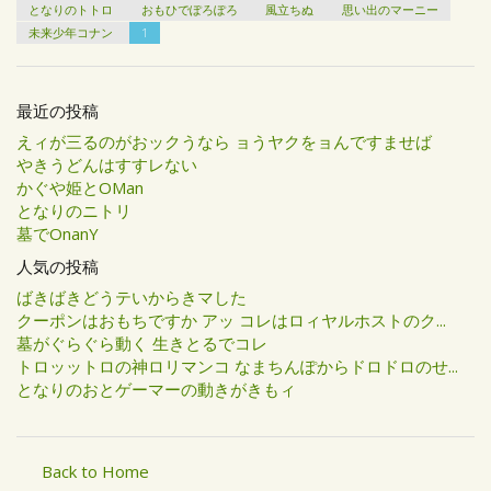
となりのトトロ
おもひでぽろぽろ
風立ちぬ
思い出のマーニー
未来少年コナン
1
最近の投稿
えィが三るのがおックうなら ョうヤクをョんですませば
やきうどんはすすレない
かぐや姫とOMan
となりのニトリ
墓でOnanY
人気の投稿
ばきばきどうテいからきマした
クーポンはおもちですか アッ コレはロィヤルホストのク...
墓がぐらぐら動く 生きとるでコレ
トロッットロの神ロリマンコ なまちんぽからドロドロのせ...
となりのおとゲーマーの動きがきもィ
Back to Home