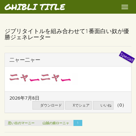
GHIBLI TITLE
Toggle
naviga
ジブリタイトルを組み合わせて1番面白い奴が優
勝ジェネレーター
二ャー二ャー
2026年7月8日
（0）
ダウンロード
Xでシェア
いいね
思い出のマーニー
山賊の娘ローニャ
1