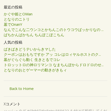
最近の投稿
かぐや姫とOMan
となりのニトリ
墓でOnanY
なんでこんな二ウンコとかちんこのトウコウばッかりなの ...
ばちかんばかちん ちんぽこぽこちん
人気の投稿
ばきばきどうテいからきマした
クーポンはおもちですか アッ コレはロィヤルホストのク...
墓がぐらぐら動く 生きとるでコレ
トロッットロの神ロリマンコ なまちんぽからドロドロのせ...
となりのおとゲーマーの動きがきもィ
Back to Home
Xコメント
ハッシュタグ #GhibliTitleEntry385622 を付けて投稿してくだ