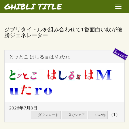
GHIBLI TITLE
Toggle
naviga
ジブリタイトルを組み合わせて1番面白い奴が優
勝ジェネレーター
とッとこ はしるョはMuたro
2026年7月8日
（1）
ダウンロード
Xでシェア
いいね