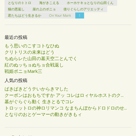
となりのトトロ
海がきこえる
ホーホケキョとなりの山田くん
猫の恩返し
崖の上のポニョ
借りぐらしのアリエッティ
君たちはどう生きるか
On Your Mark
1
最近の投稿
もう思いのこすコトなひぬ
クリトリスの未来はどう
ちぬらレた山田の墓天空二とんでく
紅のぬッちョぬちョ合戦返し
戦姫ポニョMark三
人気の投稿
ばきばきどうテいからきマした
クーポンはおもちですか アッ コレはロィヤルホストのク...
墓がぐらぐら動く 生きとるでコレ
トロッットロの神ロリマンコ なまちんぽからドロドロのせ...
となりのおとゲーマーの動きがきもィ