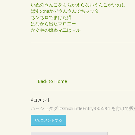
いぬのうんこをもちかえらないうんこかいぬし
ばすのnaかでウんウんでちャッタ
ちンちロでまけた猫
はなから出たマロ二ー
かぐやの娘ぬマ二はマル
Back to Home
Xコメント
ハッシュタグ #GhibliTitleEntry3855
Xでコメントする