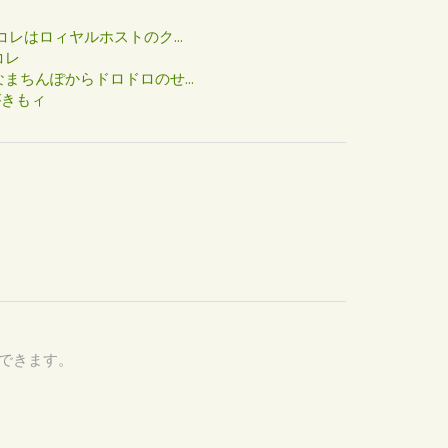
た
コレはロィヤルホストのク...
コレ
まちんぽからドロドロのせ...
がきもィ
認できます。