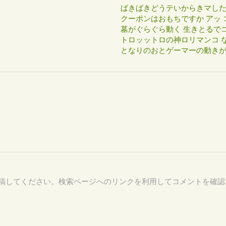
ばきばきどうテいからきマし
クーポンはおもちですか アッ 
墓がぐらぐら動く 生きとるで
トロッットロの神ロリマンコ な
となりのおとゲーマーの動き
94 を付けて投稿してください。検索ページへのリンクを利用してコメントを確