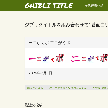
GHIBLI TITLE
歴代優勝作品
ジブリタイトルを組み合わせて1番面白
ーニがくポ 二ニがくポ
2026年7月8日
海がきこえる
ホーホケキョとなりの山田くん
ハウルの動
最近の投稿