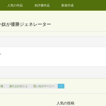
人気の作品
未評価作品
新規作成
い奴が優勝ジェネレーター
く城
崖の上のポニョ
思い出のマーニー
1
人気の投稿