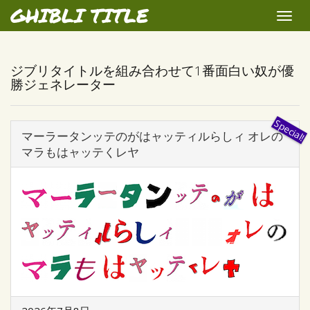
GHIBLI TITLE
Toggle
naviga
ジブリタイトルを組み合わせて1番面白い奴が優
勝ジェネレーター
マーラータンッテのがはャッティルらしィ オレの
マラもはャッテくレヤ