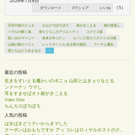
2026年7月8日
（5）
ダウンロード
Xでシェア
いいね
天空の城ラピュタ
おもひでぽろぽろ
海がきこえる
猫の恩返し
ハウルの動く城
借りぐらしのアリエッティ
コクリコ坂
思い出のマーニー
未来少年コナン
ルパン三世カリオストロの城
山賊の娘ローニャ
レッドタートル ある島の物語
アーヤと魔女
君たちはどう生きるか
1
最近の投稿
生きをすいとる魔かいのポニョ 山田とはきョりをとる
ンドーナッ ウマし
耳をすませばオト姫がきこえる
Yoko Ono
ちんカスぽろぽろ
人気の投稿
ばきばきどうテいからきマした
クーポンはおもちですか アッ コレはロィヤルホストのク...