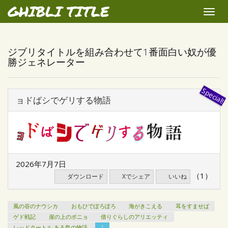
GHIBLI TITLE
Toggle
naviga
ジブリタイトルを組み合わせて1番面白い奴が優
勝ジェネレーター
ョドばシでゲリする物語
2026年7月7日
（1）
ダウンロード
Xでシェア
いいね
風の谷のナウシカ
おもひでぽろぽろ
海がきこえる
耳をすませば
ゲド戦記
崖の上のポニョ
借りぐらしのアリエッティ
レッドタートル ある島の物語
1