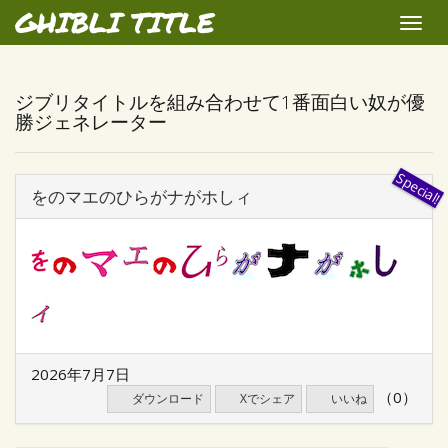
GHIBLI TITLE
Toggle
naviga
ジブリタイトルを組み合わせて1番面白い奴が優
勝ジェネレーター
をのマエのひらがナがホしィ
2026年7月7日
（0）
ダウンロード
Xでシェア
いいね