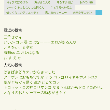
おもひでぽろぽろ
海がきこえる
耳をすませば
もののけ姫
ホーホケキョとなりの山田くん
千と千尋の神隠し
借りぐらしのアリエッティ
思い出のマーニー
未来少年コナン
1
最近の投稿
三千せかィ
いいか コレ 尋 ニはなーーーエロがあるんや
ときをかける少女
海賊ou 二 おレはなる
お ま え か
人気の投稿
ばきばきどうテいからきマした
クーポンはおもちですか アッ コレはロィヤルホストのク...
墓がぐらぐら動く 生きとるでコレ
トロッットロの神ロリマンコ なまちんぽからドロドロのせ...
となりのおとゲーマーの動きがきもィ