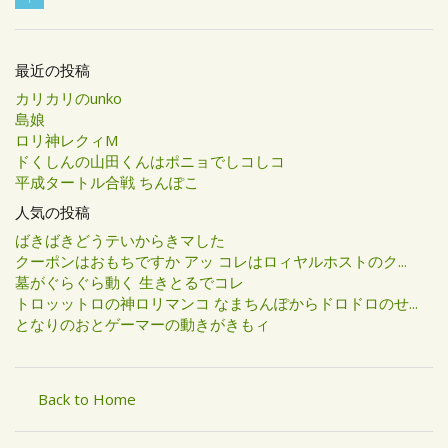
最近の投稿
カリカリのunko
島娘
ロリ神レクィM
ドくしんの山田くんはポニョでしコしコ
平成タートル合戦 ちんぽこ
人気の投稿
ばきばきどうテいからきマした
クーポンはおもちですか アッ コレはロィヤルホストのク...
墓がぐらぐら動く 生きとるでコレ
トロッットロの神ロリマンコ なまちんぽからドロドロのせ...
となりのおとゲーマーの動きがきもィ
Back to Home