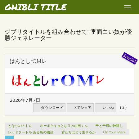
GHIBLI TITLE
Toggle
naviga
ジブリタイトルを組み合わせて1番面白い奴が優
勝ジェネレーター
はんとしrOMレ
2026年7月7日
（3）
ダウンロード
Xでシェア
いいね
となりのトトロ
ホーホケキョとなりの山田くん
千と千尋の神隠し
レッドタートル ある島の物語
君たちはどう生きるか
On Your Mark
1