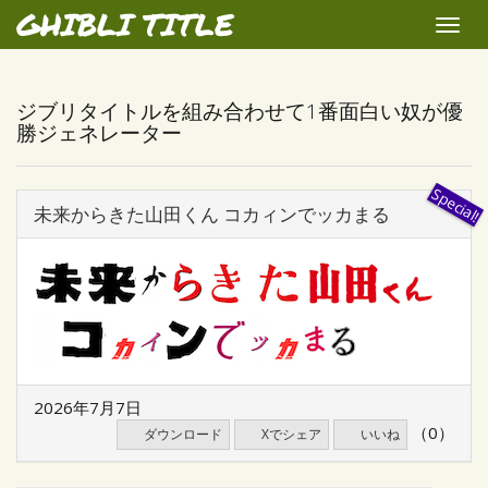
GHIBLI TITLE
Toggle
naviga
ジブリタイトルを組み合わせて1番面白い奴が優
勝ジェネレーター
未来からきた山田くん コカィンでッカまる
2026年7月7日
（0）
ダウンロード
Xでシェア
いいね