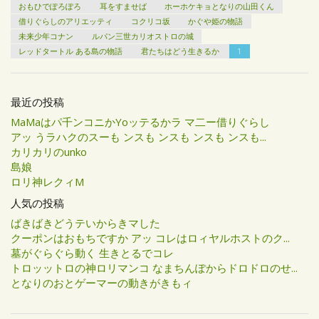
おもひでぽろぽろ
耳をすませば
ホーホケキョとなりの山田くん
借りぐらしのアリエッティ
コクリコ坂
かぐや姫の物語
未来少年コナン
ルパン三世カリオストロの城
レッドタートル ある島の物語
君たちはどう生きるか
1
最近の投稿
MaMaはパ千ンコニかYoッテるかラ マ二ー借りぐらし
アッ うラハクのスーも ンスも ンスも ンスも ンスも...
カリカリのunko
島娘
ロリ神レクィM
人気の投稿
ばきばきどうテいからきマした
クーポンはおもちですか アッ コレはロィヤルホストのク...
墓がぐらぐら動く 生きとるでコレ
トロッットロの神ロリマンコ なまちんぽからドロドロのせ...
となりのおとゲーマーの動きがきもィ