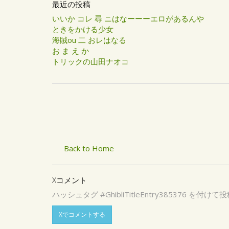
最近の投稿
いいか コレ 尋 ニはなーーーエロがあるんや
ときをかける少女
海賊ou 二 おレはなる
お ま え か
トリックの山田ナオコ
Back to Home
Xコメント
ハッシュタグ #GhibliTitleEntry3853
Xでコメントする