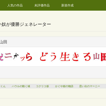
人気の作品
未評価作品
新規作成
い奴が優勝ジェネレーター
山田
田くん
ハウルの動く城
コクリコ坂
かぐや姫の物語
思い出のマーニー