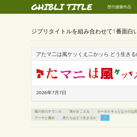
GHIBLI TITLE
歴代優勝作品
ジブリタイトルを組み合わせて1番面白
アたマ二は風ケッくえ二かッら どう生きる
2026年7月7日
風の谷のナウシカ
海がきこえる
ホーホケキョとなりの山
アーヤと魔女
君たちはどう生きるか
1