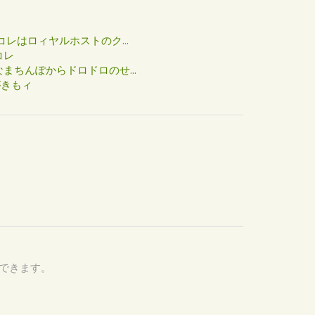
た
コレはロィヤルホストのク...
コレ
まちんぽからドロドロのせ...
がきもィ
認できます。