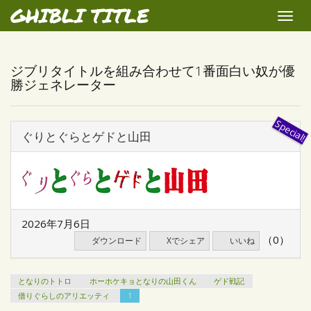
GHIBLI TITLE
Toggle
naviga
ジブリタイトルを組み合わせて1番面白い奴が優
勝ジェネレーター
ぐりとぐらとゲドと山田
2026年7月6日
（0）
ダウンロード
Xでシェア
いいね
となりのトトロ
ホーホケキョとなりの山田くん
ゲド戦記
借りぐらしのアリエッティ
1