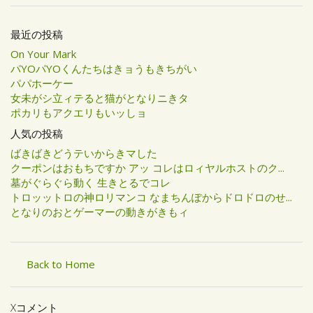
最近の投稿
On Your Mark
パYOパYOくんたちはきョうもきちがい
パパホーケー
女未がシ立ィテると猫がとなりニきタ
ポカリもアクエリもいッしョ
人気の投稿
ばきばきどうテいからきマした
クーポンはおもちですか アッ コレはロィヤルホストのク...
墓がぐらぐら動く 生きとるでコレ
トロッットロの神ロリマンコ なまちんぽからドロドロのせ...
となりのおとゲーマーの動きがきもィ
Back to Home
Xコメント