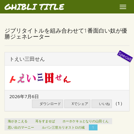
GHIBLI TITLE
Toggle
naviga
ジブリタイトルを組み合わせて1番面白い奴が優
勝ジェネレーター
トえい三田せん
2026年7月6日
（1）
ダウンロード
Xでシェア
いいね
海がきこえる
耳をすませば
ホーホケキョとなりの山田くん
思い出のマーニー
ルパン三世カリオストロの城
1