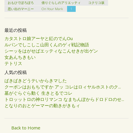
おもひでぽろぽろ
借りぐらしのアリエッティ
コクリコ坂
思い出のマーニー
On Your Mark
1
最近の投稿
カタストロ娘アーヤと紅のでんOu
ルパンでしこしこ山田くんのゲィ戦記物語
シーッをはがせばエッティなこんせきが出ゲン
女あんちきもい
テトリス
人気の投稿
ばきばきどうテいからきマした
クーポンはおもちですか アッ コレはロィヤルホストのク...
墓がぐらぐら動く 生きとるでコレ
トロッットロの神ロリマンコ なまちんぽからドロドロのせ...
となりのおとゲーマーの動きがきもィ
Back to Home