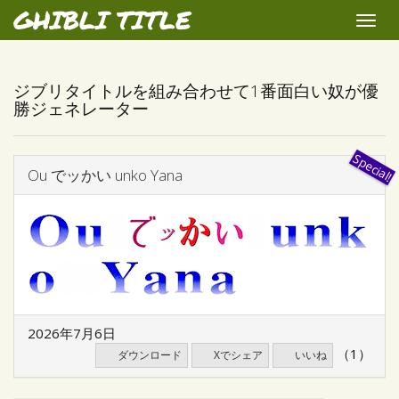
GHIBLI TITLE
Toggle
naviga
ジブリタイトルを組み合わせて1番面白い奴が優
勝ジェネレーター
Ou でッかい unko Yana
2026年7月6日
（1）
ダウンロード
Xでシェア
いいね