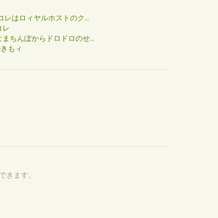
た
コレはロィヤルホストのク...
コレ
まちんぽからドロドロのせ...
がきもィ
認できます。