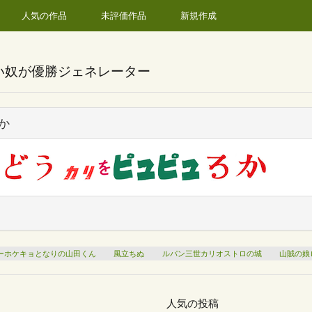
人気の作品
未評価作品
新規作成
い奴が優勝ジェネレーター
か
ーホケキョとなりの山田くん
風立ちぬ
ルパン三世カリオストロの城
山賊の娘
人気の投稿