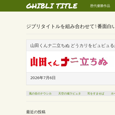
GHIBLI TITLE
歴代優勝作品
ジブリタイトルを組み合わせて1番面白
山田くんナ二立ちぬ どうカリをピュピュる
2026年7月6日
風の谷のナウシカ
天空の城ラピュタ
耳をすませば
ホ
最近の投稿