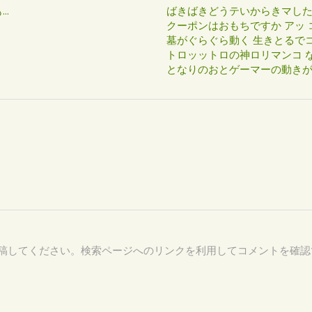
..
ばきばきどうテいからきマし
クーポンはおもちですか アッ 
墓がぐらぐら動く 生きとるで
トロッットロの神ロリマンコ な
となりのおとゲーマーの動き
70 を付けて投稿してください。検索ページへのリンクを利用してコメントを確