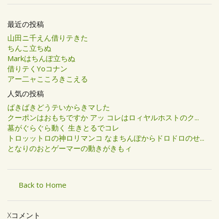
最近の投稿
山田ニ千えん借りテきた
ちんこ立ちぬ
Markはちんぽ立ちぬ
借りテくYoコナン
アー二ャこころきこえる
人気の投稿
ばきばきどうテいからきマした
クーポンはおもちですか アッ コレはロィヤルホストのク...
墓がぐらぐら動く 生きとるでコレ
トロッットロの神ロリマンコ なまちんぽからドロドロのせ...
となりのおとゲーマーの動きがきもィ
Back to Home
Xコメント