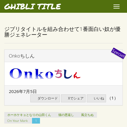
GHIBLI TITLE
Toggle
naviga
ジブリタイトルを組み合わせて1番面白い奴が優
勝ジェネレーター
Onkoちしん
2026年7月5日
（1）
ダウンロード
Xでシェア
いいね
ホーホケキョとなりの山田くん
猫の恩返し
風立ちぬ
On Your Mark
1