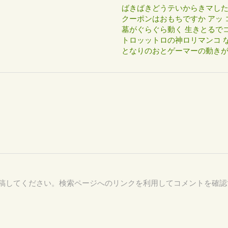
ばきばきどうテいからきマし
クーポンはおもちですか アッ 
墓がぐらぐら動く 生きとるで
トロッットロの神ロリマンコ な
となりのおとゲーマーの動き
28 を付けて投稿してください。検索ページへのリンクを利用してコメントを確