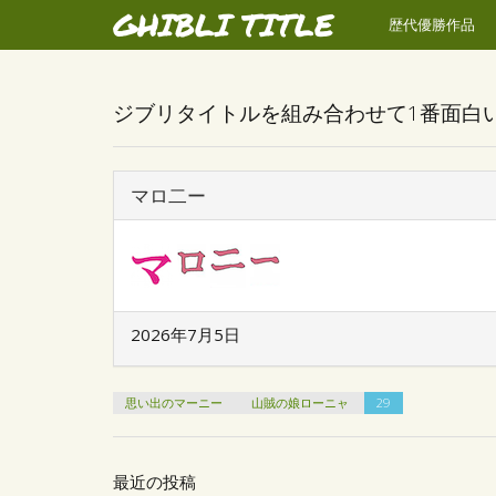
GHIBLI TITLE
歴代優勝作品
ジブリタイトルを組み合わせて1番面白
マロ二ー
2026年7月5日
思い出のマーニー
山賊の娘ローニャ
29
最近の投稿