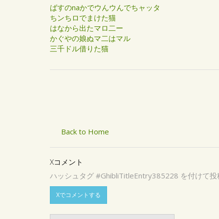
ばすのnaかでウんウんでちャッタ
ちンちロでまけた猫
はなから出たマロ二ー
かぐやの娘ぬマ二はマル
三千ドル借りた猫
Back to Home
Xコメント
ハッシュタグ #GhibliTitleEntry3852
Xでコメントする