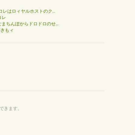
た
コレはロィヤルホストのク...
コレ
まちんぽからドロドロのせ...
がきもィ
認できます。