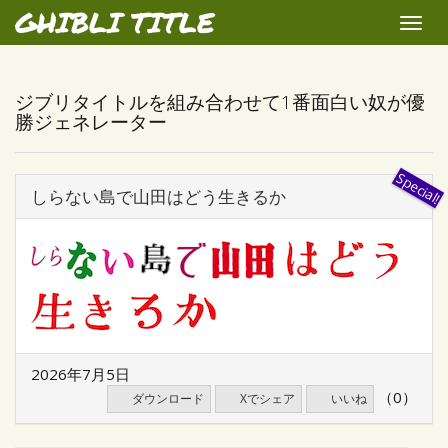
GHIBLI TITLE
Toggle
naviga
ジブリタイトルを組み合わせて1番面白い奴が優
勝ジェネレーター
しらない島で山田はどう生きるか
2026年7月5日
（0）
ダウンロード
Xでシェア
いいね