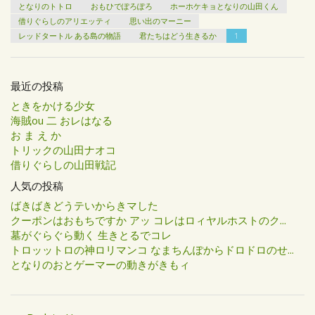
となりのトトロ
おもひでぽろぽろ
ホーホケキョとなりの山田くん
借りぐらしのアリエッティ
思い出のマーニー
レッドタートル ある島の物語
君たちはどう生きるか
1
最近の投稿
ときをかける少女
海賊ou 二 おレはなる
お ま え か
トリックの山田ナオコ
借りぐらしの山田戦記
人気の投稿
ばきばきどうテいからきマした
クーポンはおもちですか アッ コレはロィヤルホストのク...
墓がぐらぐら動く 生きとるでコレ
トロッットロの神ロリマンコ なまちんぽからドロドロのせ...
となりのおとゲーマーの動きがきもィ