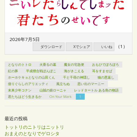
2026年7月5日
（1）
ダウンロード
Xでシェア
いいね
となりのトトロ
火垂るの墓
魔女の宅急便
おもひでぽろぽろ
紅の豚
平成狸合戦ぽんぽこ
海がきこえる
耳をすませば
ホーホケキョとなりの山田くん
千と千尋の神隠し
猫の恩返し
借りぐらしのアリエッティ
風立ちぬ
思い出のマーニー
未来少年コナン
山賊の娘ローニャ
レッドタートル ある島の物語
君たちはどう生きるか
On Your Mark
1
最近の投稿
トットリのニトリはニットリ
おまえのとなりでゲロシタ