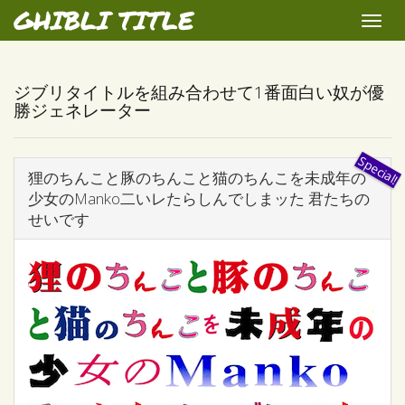
GHIBLI TITLE
Toggle
naviga
ジブリタイトルを組み合わせて1番面白い奴が優
勝ジェネレーター
狸のちんこと豚のちんこと猫のちんこを未成年の
少女のManko二いレたらしんでしまッた 君たちの
せいです