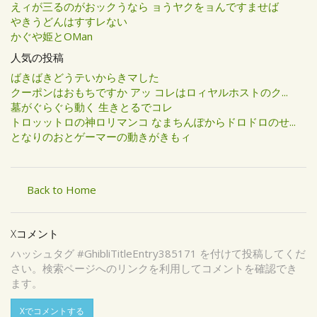
えィが三るのがおックうなら ョうヤクをョんですませば
やきうどんはすすレない
かぐや姫とOMan
人気の投稿
ばきばきどうテいからきマした
クーポンはおもちですか アッ コレはロィヤルホストのク...
墓がぐらぐら動く 生きとるでコレ
トロッットロの神ロリマンコ なまちんぽからドロドロのせ...
となりのおとゲーマーの動きがきもィ
Back to Home
Xコメント
ハッシュタグ #GhibliTitleEntry385171 を付けて投稿してくだ
さい。検索ページへのリンクを利用してコメントを確認でき
ます。
Xでコメントする