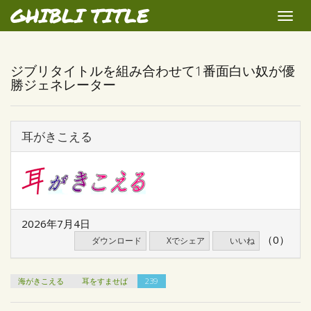
GHIBLI TITLE
Toggle
naviga
ジブリタイトルを組み合わせて1番面白い奴が優
勝ジェネレーター
耳がきこえる
2026年7月4日
（0）
ダウンロード
Xでシェア
いいね
海がきこえる
耳をすませば
239