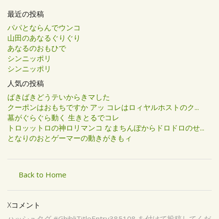
最近の投稿
パパとならんでウンコ
山田のあなるぐりぐり
あなるのおもひで
シンニッポリ
シンニッポリ
人気の投稿
ばきばきどうテいからきマした
クーポンはおもちですか アッ コレはロィヤルホストのク...
墓がぐらぐら動く 生きとるでコレ
トロッットロの神ロリマンコ なまちんぽからドロドロのせ...
となりのおとゲーマーの動きがきもィ
Back to Home
Xコメント
ハッシュタグ #GhibliTitleEntry385108 を付けて投稿してくだ