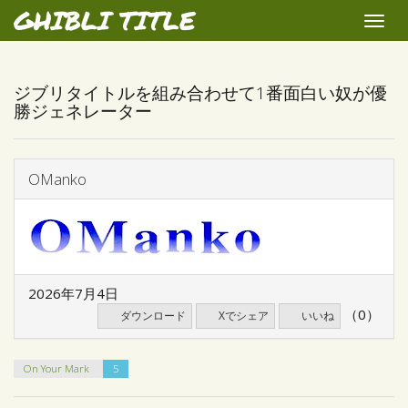
GHIBLI TITLE
Toggle
naviga
ジブリタイトルを組み合わせて1番面白い奴が優
勝ジェネレーター
OManko
2026年7月4日
（0）
ダウンロード
Xでシェア
いいね
On Your Mark
5