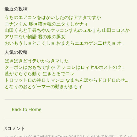
最近の投稿
うちのエアコンをはかいしたのはアナタですか
コナンくん 豚or猫or狸の三タくしかナィ
山田くんと千尋ちやんケッコンすんのュルせん 山田コロスか
アリエない物語 君の娘の豚女
おいもうしョとこくしョ おまえらエエカゲン二せえョ オ...
人気の投稿
ばきばきどうテいからきマした
クーポンはおもちですか アッ コレはロィヤルホストのク...
墓がぐらぐら動く 生きとるでコレ
トロッットロの神ロリマンコ なまちんぽからドロドロのせ...
となりのおとゲーマーの動きがきもィ
Back to Home
Xコメント
ハッシュタグ #GhibliTitleEntry385091 を付けて投稿してくだ