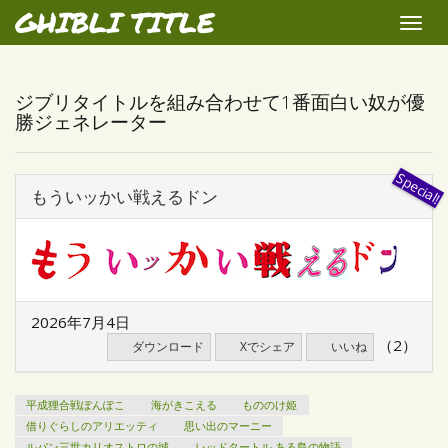
GHIBLI TITLE
Toggle
naviga
ジブリタイトルを組み合わせて1番面白い奴が優
勝ジェネレーター
もういッかい戦えるドン
2026年7月4日
（2）
ダウンロード
Xでシェア
いいね
平成狸合戦ぽんぽこ
海がきこえる
もののけ姫
借りぐらしのアリエッティ
思い出のマーニー
ルパン三世カリオストロの城
レッドタートル ある島の物語