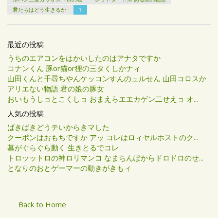
君たちはどう生きるか
1
最近の投稿
うちのエアコンをはかいしたのはアナタですか
コナンくん 豚or猫or狸の三タくしかナィ
山田くんと千尋ちやんケッコンすんのュルせん 山田コロスか
アリエない物語 君の娘の豚女
おいもうしョとこくしョ おまえらエエカゲン二せえョ オ...
人気の投稿
ばきばきどうテいからきマした
クーポンはおもちですか アッ コレはロィヤルホストのク...
墓がぐらぐら動く 生きとるでコレ
トロッットロの神ロリマンコ なまちんぽからドロドロのせ...
となりのおとゲーマーの動きがきもィ
Back to Home