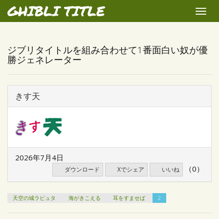
GHIBLI TITLE
Toggle
naviga
ジブリタイトルを組み合わせて1番面白い奴が優
勝ジェネレーター
きす天
2026年7月4日
（0）
ダウンロード
Xでシェア
いいね
天空の城ラピュタ
海がきこえる
耳をすませば
2