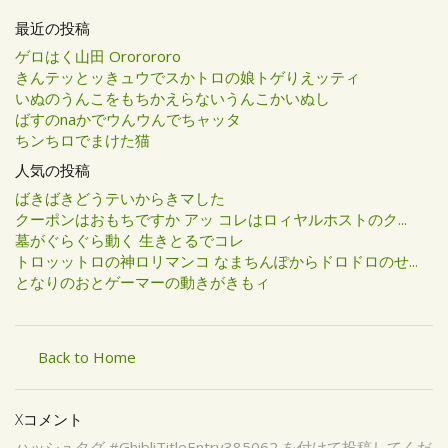
最近の投稿
ゲロはく山田 Ororororo
きんテッとッきュウでスかトロの娘トゲりえッティ
いぬのうんこをもちかえらないうんこかいぬし
ばすのnaかでウんウんでちャッタ
ちンちロでまけた猫
人気の投稿
ばきばきどうテいからきマした
クーポンはおもちですか アッ コレはロィヤルホストのク...
墓がぐらぐら動く 生きとるでコレ
トロッットロの神ロリマンコ なまちんぽからドロドロのせ...
となりのおとゲーマーの動きがきもィ
Back to Home
Xコメント
ハッシュタグ #GhibliTitleEntry385062 を付けて投稿してくだ