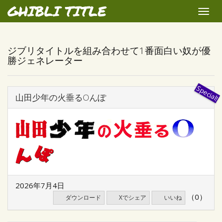
GHIBLI TITLE
Toggle
naviga
ジブリタイトルを組み合わせて1番面白い奴が優
勝ジェネレーター
山田少年の火垂るOんぽ
2026年7月4日
（0）
ダウンロード
Xでシェア
いいね