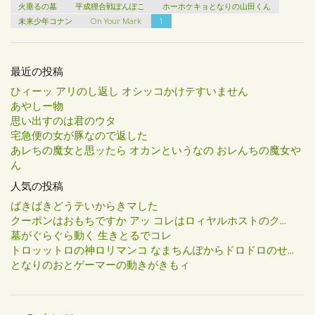
火垂るの墓
平成狸合戦ぽんぽこ
ホーホケキョとなりの山田くん
未来少年コナン
On Your Mark
1
最近の投稿
ひィーッ アリのし返し オシッコかけテすいません
あやしー物
思い出すのは君のウタ
宅急便の女が豚なので返した
あレちの魔女と思ッたら オカンというなの おレんちの魔女や
ん
人気の投稿
ばきばきどうテいからきマした
クーポンはおもちですか アッ コレはロィヤルホストのク...
墓がぐらぐら動く 生きとるでコレ
トロッットロの神ロリマンコ なまちんぽからドロドロのせ...
となりのおとゲーマーの動きがきもィ