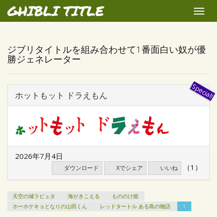
GHIBLI TITLE
Toggle
naviga
ジブリタイトルを組み合わせて1番面白い奴が優
勝ジェネレーター
ホットもット ドラえもん
2026年7月4日
（1）
ダウンロード
Xでシェア
いいね
天空の城ラピュタ
海がきこえる
もののけ姫
ホーホケキョとなりの山田くん
レッドタートル ある島の物語
1