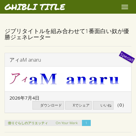
GHIBLI TITLE
Toggle
naviga
ジブリタイトルを組み合わせて1番面白い奴が優
勝ジェネレーター
アィaM anaru
2026年7月4日
（0）
ダウンロード
Xでシェア
いいね
借りぐらしのアリエッティ
On Your Mark
1