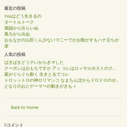
最近の投稿
Youはどう生きるの
タートルトーク
風賊から出らレぬ
風ろから出ぬ
おもながの山田くん少ないマ二ーでかお動かすもハナ立ちが
崖
人気の投稿
ばきばきどうテいからきマした
クーポンはおもちですか アッ コレはロィヤルホストのク...
墓がぐらぐら動く 生きとるでコレ
トロッットロの神ロリマンコ なまちんぽからドロドロのせ...
となりのおとゲーマーの動きがきもィ
Back to Home
Xコメント