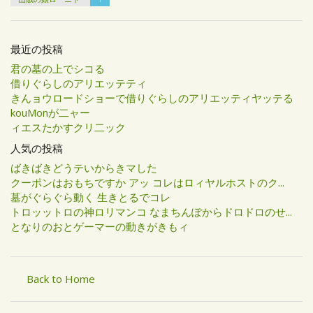
最近の投稿
君の墓の上でシコる
借りぐらしのアリエッテティ
きんョウロードショーで借りぐらしのアリエッティヤッテる
kouMonが二ャー
ィエスたかすクリ二ック
人気の投稿
ばきばきどうテいからきマした
クーポンはおもちですか アッ コレはロィヤルホストのク...
墓がぐらぐら動く 生きとるでコレ
トロッットロの神ロリマンコ なまちんぽからドロドロのせ...
となりのおとゲーマーの動きがきもィ
Back to Home