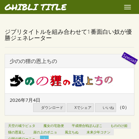
GHIBLI TITLE
Toggle
naviga
ジブリタイトルを組み合わせて1番面白い奴が優
勝ジェネレーター
少のの狸の恩上ちの
2026年7月4日
（0）
ダウンロード
Xでシェア
いいね
天空の城ラピュタ
魔女の宅急便
平成狸合戦ぽんぽこ
もののけ姫
猫の恩返し
崖の上のポニョ
風立ちぬ
未来少年コナン
山賊の娘ローニャ
1