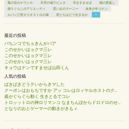
風の谷のナウシカ
天空の城ラピュタ
耳をすませば
猫の恩返し
借りぐらしのアリエッティ
思い出のマーニー
未来少年コナン
ルパン三世カリオストロの城
君たちはどう生きるか
1
最近の投稿
パちンコでちョきんがパア
このせかいはョクマ三レ
このせかいはョクマ三レ
このせかいはョクマ三レ
キョウはナンですませば山田くん
人気の投稿
ばきばきどうテいからきマした
クーポンはおもちですか アッ コレはロィヤルホストのク...
墓がぐらぐら動く 生きとるでコレ
トロッットロの神ロリマンコ なまちんぽからドロドロのせ...
となりのおとゲーマーの動きがきもィ