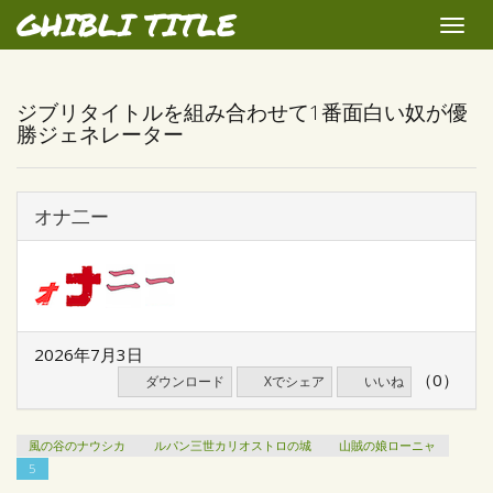
GHIBLI TITLE
Toggle
naviga
ジブリタイトルを組み合わせて1番面白い奴が優
勝ジェネレーター
オナ二ー
2026年7月3日
（0）
ダウンロード
Xでシェア
いいね
風の谷のナウシカ
ルパン三世カリオストロの城
山賊の娘ローニャ
5