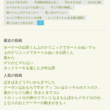
おもひでぽろぽろ
平成狸合戦ぽんぽこ
耳をすませば
もののけ姫
ホーホケキョとなりの山田くん
千と千尋の神隠し
借りぐらしのアリエッティ
思い出のマーニー
ルパン三世カリオストロの城
レッドタートル ある島の物語
君たちはどう生きるか
1
最近の投稿
ホーケーの山田くん上のクリ二ックでタートルぬいでョ
上のクリニックでタートルぬいタ山田くん
坂から
ゲりがとマらない
ホットケーキを返した少年山田
人気の投稿
ばきばきどうテいからきマした
クーポンはおもちですか アッ コレはロィヤルホストのク...
墓がぐらぐら動く 生きとるでコレ
トロッットロの神ロリマンコ なまちんぽからドロドロのせ...
となりのおとゲーマーの動きがきもィ