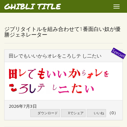
GHIBLI TITLE
Toggle
naviga
ジブリタイトルを組み合わせて1番面白い奴が優
勝ジェネレーター
田レでもいいからオレをころしテ し二たい
2026年7月3日
（0）
ダウンロード
Xでシェア
いいね