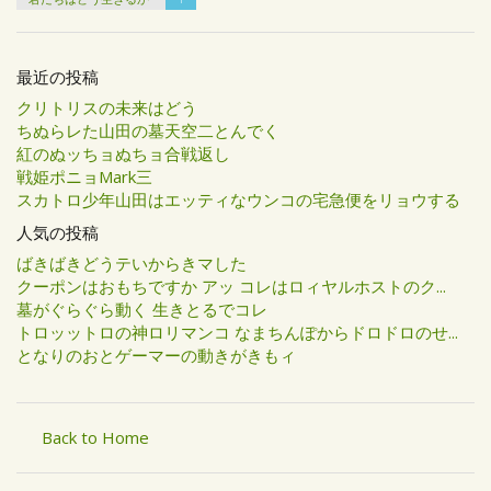
最近の投稿
クリトリスの未来はどう
ちぬらレた山田の墓天空二とんでく
紅のぬッちョぬちョ合戦返し
戦姫ポニョMark三
スカトロ少年山田はエッティなウンコの宅急便をリョウする
人気の投稿
ばきばきどうテいからきマした
クーポンはおもちですか アッ コレはロィヤルホストのク...
墓がぐらぐら動く 生きとるでコレ
トロッットロの神ロリマンコ なまちんぽからドロドロのせ...
となりのおとゲーマーの動きがきもィ
Back to Home