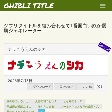
GHIBLI TITLE
Toggle
naviga
ジブリタイトルを組み合わせて1番面白い奴が優
勝ジェネレーター
ナラこうえんのシカ
2026年7月3日
（0）
ダウンロード
Xでシェア
いいね
風の谷のナウシカ
天空の城ラピュタ
となりのトトロ
平成狸合戦ぽんぽこ
海がきこえる
ホーホケキョとなりの山田くん
君たちはどう生きるか
1