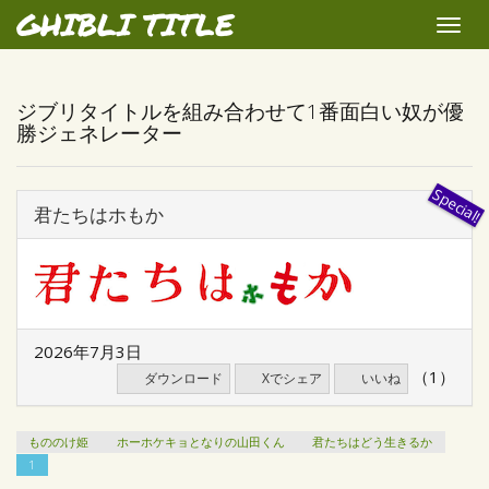
GHIBLI TITLE
Toggle
naviga
ジブリタイトルを組み合わせて1番面白い奴が優
勝ジェネレーター
君たちはホもか
2026年7月3日
（1）
ダウンロード
Xでシェア
いいね
もののけ姫
ホーホケキョとなりの山田くん
君たちはどう生きるか
1