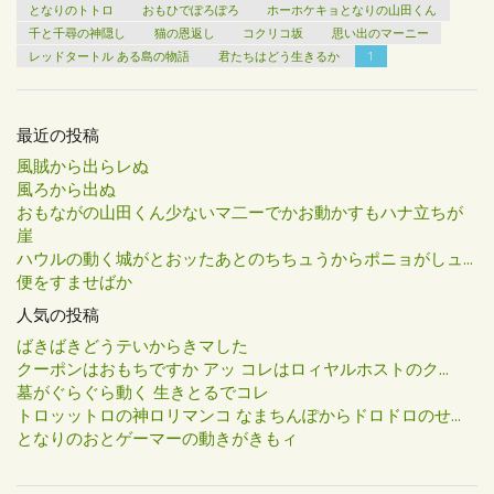
となりのトトロ
おもひでぽろぽろ
ホーホケキョとなりの山田くん
千と千尋の神隠し
猫の恩返し
コクリコ坂
思い出のマーニー
レッドタートル ある島の物語
君たちはどう生きるか
1
最近の投稿
風賊から出らレぬ
風ろから出ぬ
おもながの山田くん少ないマ二ーでかお動かすもハナ立ちが
崖
ハウルの動く城がとおッたあとのちちュうからポニョがしュ...
便をすませばか
人気の投稿
ばきばきどうテいからきマした
クーポンはおもちですか アッ コレはロィヤルホストのク...
墓がぐらぐら動く 生きとるでコレ
トロッットロの神ロリマンコ なまちんぽからドロドロのせ...
となりのおとゲーマーの動きがきもィ