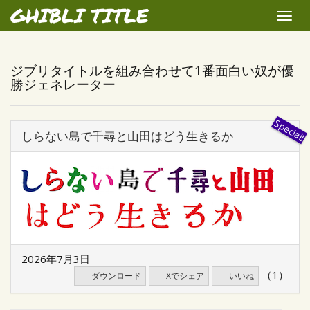
GHIBLI TITLE
Toggle
naviga
ジブリタイトルを組み合わせて1番面白い奴が優
勝ジェネレーター
しらない島で千尋と山田はどう生きるか
2026年7月3日
（1）
ダウンロード
Xでシェア
いいね