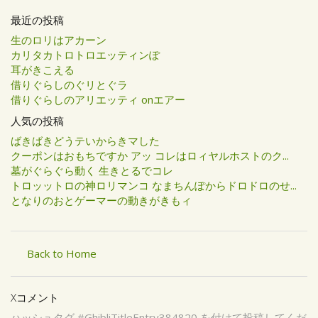
最近の投稿
生のロリはアカーン
カリタカトロトロエッティンぽ
耳がきこえる
借りぐらしのぐリとぐラ
借りぐらしのアリエッティ onエアー
人気の投稿
ばきばきどうテいからきマした
クーポンはおもちですか アッ コレはロィヤルホストのク...
墓がぐらぐら動く 生きとるでコレ
トロッットロの神ロリマンコ なまちんぽからドロドロのせ...
となりのおとゲーマーの動きがきもィ
Back to Home
Xコメント
ハッシュタグ #GhibliTitleEntry384820 を付けて投稿してくだ