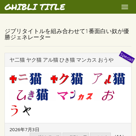
GHIBLI TITLE
Toggle
naviga
ジブリタイトルを組み合わせて1番面白い奴が優
勝ジェネレーター
ヤ二猫 ヤク猫 アル猫 ひき猫 マンカス おうや
2026年7月3日