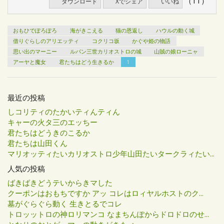
（11）
ダウンロード
Xでシェア
いいね
おもひでぽろぽろ
海がきこえる
猫の恩返し
ハウルの動く城
借りぐらしのアリエッティ
コクリコ坂
かぐや姫の物語
思い出のマーニー
ルパン三世カリオストロの城
山賊の娘ローニャ
アーヤと魔女
君たちはどう生きるか
1
最近の投稿
しコリティのたかいティんティん
キャーの火タ三のエッちー
君たちはどうきのこるか
君たちは山田くん
マリオッティたいカリオストロ少年山田たいタークラィたい...
人気の投稿
ばきばきどうテいからきマした
クーポンはおもちですか アッ コレはロィヤルホストのク...
墓がぐらぐら動く 生きとるでコレ
トロッットロの神ロリマンコ なまちんぽからドロドロのせ...