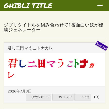
GHIBLI TITLE
Toggle
naviga
ジブリタイトルを組み合わせて1番面白い奴が優
勝ジェネレーター
君し二田マうこトナカレ
2026年7月3日
（0）
ダウンロード
Xでシェア
いいね