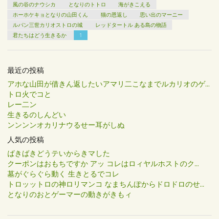
風の谷のナウシカ
となりのトトロ
海がきこえる
ホーホケキョとなりの山田くん
猫の恩返し
思い出のマーニー
ルパン三世カリオストロの城
レッドタートル ある島の物語
君たちはどう生きるか
1
最近の投稿
アホな山田が借きん返したいアマリ二こなまでルカリオのゲ...
トロ火でコと
レー二ン
生きるのしんどい
ンンンンオカリナウるせー耳がしぬ
人気の投稿
ばきばきどうテいからきマした
クーポンはおもちですか アッ コレはロィヤルホストのク...
墓がぐらぐら動く 生きとるでコレ
トロッットロの神ロリマンコ なまちんぽからドロドロのせ...
となりのおとゲーマーの動きがきもィ