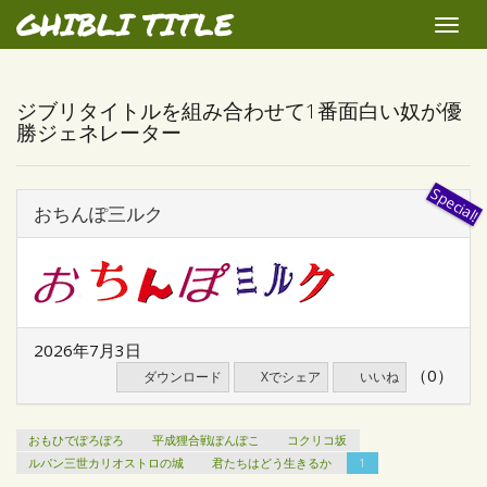
GHIBLI TITLE
Toggle
naviga
ジブリタイトルを組み合わせて1番面白い奴が優
勝ジェネレーター
おちんぽ三ルク
2026年7月3日
（0）
ダウンロード
Xでシェア
いいね
おもひでぽろぽろ
平成狸合戦ぽんぽこ
コクリコ坂
ルパン三世カリオストロの城
君たちはどう生きるか
1