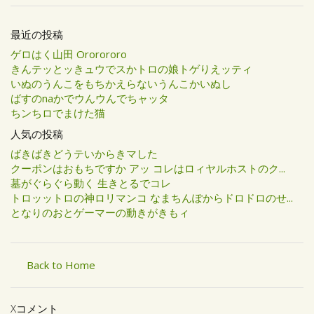
最近の投稿
ゲロはく山田 Ororororo
きんテッとッきュウでスかトロの娘トゲりえッティ
いぬのうんこをもちかえらないうんこかいぬし
ばすのnaかでウんウんでちャッタ
ちンちロでまけた猫
人気の投稿
ばきばきどうテいからきマした
クーポンはおもちですか アッ コレはロィヤルホストのク...
墓がぐらぐら動く 生きとるでコレ
トロッットロの神ロリマンコ なまちんぽからドロドロのせ...
となりのおとゲーマーの動きがきもィ
Back to Home
Xコメント