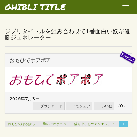
GHIBLI TITLE
Toggle
naviga
ジブリタイトルを組み合わせて1番面白い奴が優
勝ジェネレーター
おもひでポアポア
2026年7月3日
（0）
ダウンロード
Xでシェア
いいね
おもひでぽろぽろ
崖の上のポニョ
借りぐらしのアリエッティ
1