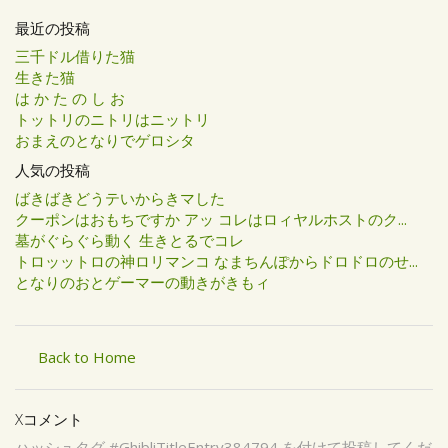
最近の投稿
三千ドル借りた猫
生きた猫
は か た の し お
トットリのニトリはニットリ
おまえのとなりでゲロシタ
人気の投稿
ばきばきどうテいからきマした
クーポンはおもちですか アッ コレはロィヤルホストのク...
墓がぐらぐら動く 生きとるでコレ
トロッットロの神ロリマンコ なまちんぽからドロドロのせ...
となりのおとゲーマーの動きがきもィ
Back to Home
Xコメント
ハッシュタグ #GhibliTitleEntry384794 を付けて投稿してくだ