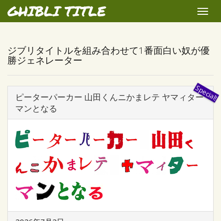
GHIBLI TITLE
Toggle
naviga
ジブリタイトルを組み合わせて1番面白い奴が優
勝ジェネレーター
ピーターパーカー 山田くんニかまレテ ヤマィター
マンとなる