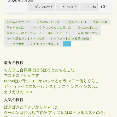
2026年7月2日
（0）
ダウンロード
Xでシェア
いいね
風の谷のナウシカ
天空の城ラピュタ
となりのトトロ
火垂るの墓
耳をすませば
ホーホケキョとなりの山田くん
崖の上のポニョ
借りぐらしのアリエッティ
思い出のマーニー
未来少年コナン
ルパン三世カリオストロの城
レッドタートル ある島の物語
アーヤと魔女
君たちはどう生きるか
1
最近の投稿
ちんぽこ合戦風でぽろぽろとおちるこな
マコトニィかんです
MaMaはパ千ンコニかYoッテるかラ マ二ー借りぐらし
アッ うラハクのスーも ンスも ンスも ンスも ンスも...
カリカリのunko
人気の投稿
ばきばきどうテいからきマした
クーポンはおもちですか アッ コレはロィヤルホストのク...