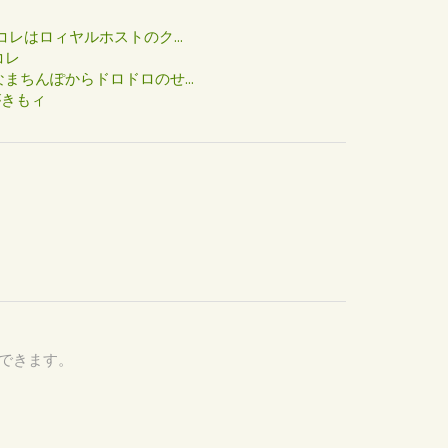
た
コレはロィヤルホストのク...
コレ
まちんぽからドロドロのせ...
がきもィ
認できます。