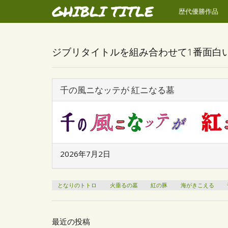
GHIBLI TITLE
歴代優勝作品
ジブリタイトルを組み合わせて1番面白
千の風ニなッテが 紅ニなる墓
2026年7月2日
となりのトトロ
火垂るの墓
紅の豚
海がきこえる
最近の投稿