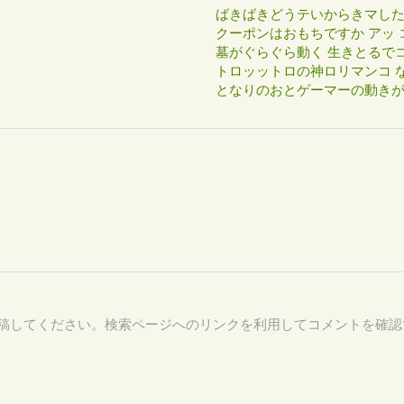
ばきばきどうテいからきマし
クーポンはおもちですか アッ 
墓がぐらぐら動く 生きとるで
トロッットロの神ロリマンコ な
となりのおとゲーマーの動き
29 を付けて投稿してください。検索ページへのリンクを利用してコメントを確