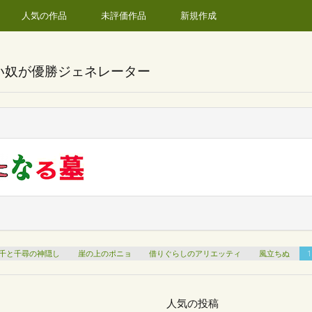
人気の作品
未評価作品
新規作成
い奴が優勝ジェネレーター
千と千尋の神隠し
崖の上のポニョ
借りぐらしのアリエッティ
風立ちぬ
1
人気の投稿