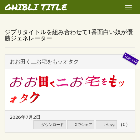
GHIBLI TITLE
Toggle
naviga
ジブリタイトルを組み合わせて1番面白い奴が優
勝ジェネレーター
おお田く二お宅をもッオタク
2026年7月2日
（0）
ダウンロード
Xでシェア
いいね