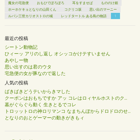
魔女の宅急便
おもひでぽろぽろ
耳をすませば
もののけ姫
ホーホケキョとなりの山田くん
コクリコ坂
思い出のマーニー
ルパン三世カリオストロの城
レッドタートル ある島の物語
1
最近の投稿
シートン動物記
ひィーッ アリのし返し オシッコかけテすいません
あやしー物
思い出すのは君のウタ
宅急便の女が豚なので返した
人気の投稿
ばきばきどうテいからきマした
クーポンはおもちですか アッ コレはロィヤルホストのク...
墓がぐらぐら動く 生きとるでコレ
トロッットロの神ロリマンコ なまちんぽからドロドロのせ...
となりのおとゲーマーの動きがきもィ