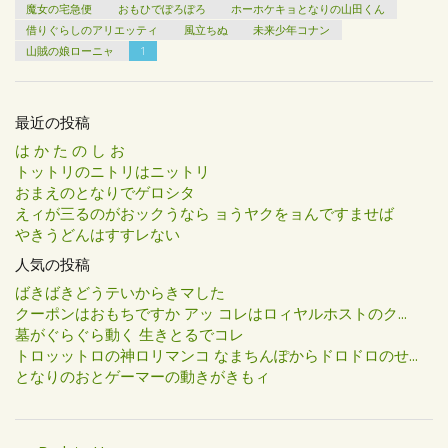
魔女の宅急便
おもひでぽろぽろ
ホーホケキョとなりの山田くん
借りぐらしのアリエッティ
風立ちぬ
未来少年コナン
山賊の娘ローニャ
1
最近の投稿
は か た の し お
トットリのニトリはニットリ
おまえのとなりでゲロシタ
えィが三るのがおックうなら ョうヤクをョんですませば
やきうどんはすすレない
人気の投稿
ばきばきどうテいからきマした
クーポンはおもちですか アッ コレはロィヤルホストのク...
墓がぐらぐら動く 生きとるでコレ
トロッットロの神ロリマンコ なまちんぽからドロドロのせ...
となりのおとゲーマーの動きがきもィ