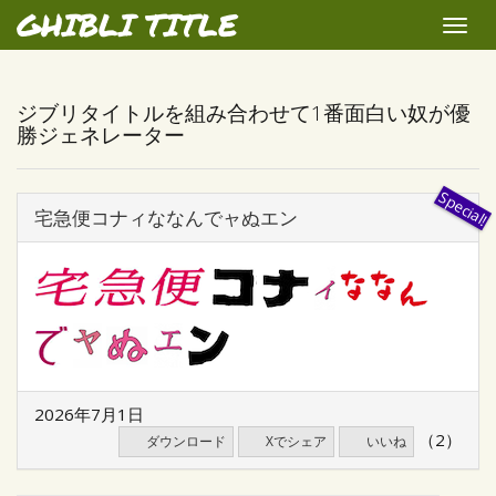
GHIBLI TITLE
Toggle
naviga
ジブリタイトルを組み合わせて1番面白い奴が優
勝ジェネレーター
宅急便コナィななんでャぬエン
2026年7月1日
（2）
ダウンロード
Xでシェア
いいね