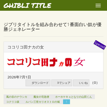
GHIBLI TITLE
Toggle
naviga
ジブリタイトルを組み合わせて1番面白い奴が優
勝ジェネレーター
ココリコ田ナカの女
2026年7月1日
（0）
ダウンロード
Xでシェア
いいね
風の谷のナウシカ
魔女の宅急便
ホーホケキョとなりの山田くん
コクリコ坂
ルパン三世カリオストロの城
1