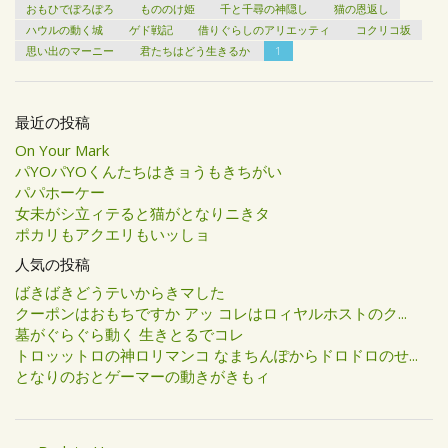
おもひでぽろぽろ
もののけ姫
千と千尋の神隠し
猫の恩返し
ハウルの動く城
ゲド戦記
借りぐらしのアリエッティ
コクリコ坂
思い出のマーニー
君たちはどう生きるか
1
最近の投稿
On Your Mark
パYOパYOくんたちはきョうもきちがい
パパホーケー
女未がシ立ィテると猫がとなりニきタ
ポカリもアクエリもいッしョ
人気の投稿
ばきばきどうテいからきマした
クーポンはおもちですか アッ コレはロィヤルホストのク...
墓がぐらぐら動く 生きとるでコレ
トロッットロの神ロリマンコ なまちんぽからドロドロのせ...
となりのおとゲーマーの動きがきもィ