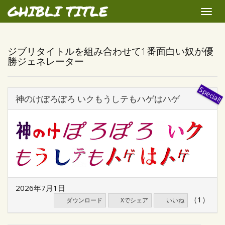
GHIBLI TITLE
Toggle
naviga
ジブリタイトルを組み合わせて1番面白い奴が優
勝ジェネレーター
神のけぽろぽろ いクもうしテもハゲはハゲ
2026年7月1日
（1）
ダウンロード
Xでシェア
いいね