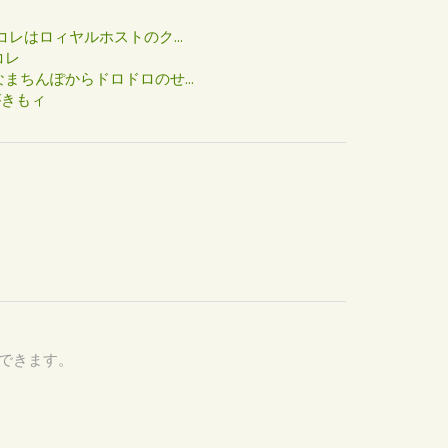
た
コレはロィヤルホストのク...
コレ
まちんぽからドロドロのせ...
がきもィ
認できます。