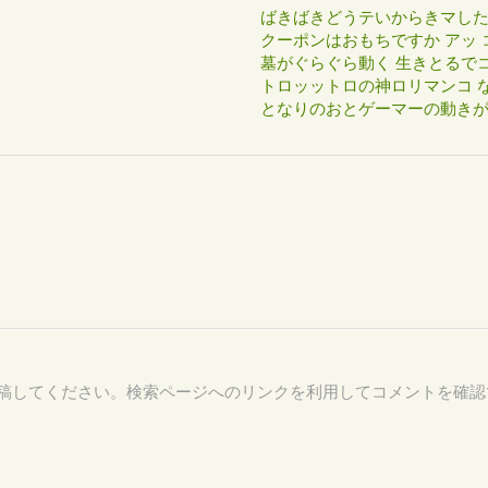
ばきばきどうテいからきマし
クーポンはおもちですか アッ 
墓がぐらぐら動く 生きとるで
トロッットロの神ロリマンコ な
となりのおとゲーマーの動き
68 を付けて投稿してください。検索ページへのリンクを利用してコメントを確