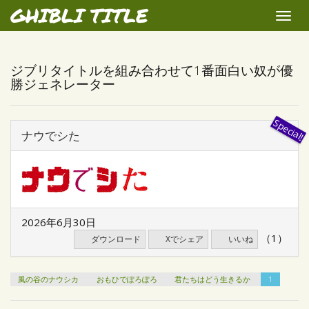
GHIBLI TITLE
Toggle
naviga
ジブリタイトルを組み合わせて1番面白い奴が優
勝ジェネレーター
ナウでシた
2026年6月30日
（1）
ダウンロード
Xでシェア
いいね
風の谷のナウシカ
おもひでぽろぽろ
君たちはどう生きるか
1