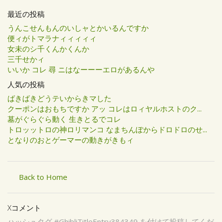
最近の投稿
うんこせんもんのいしャとかいるんですか
便ィがトマラナィィィィィ
女未のシ千くんかくんか
三千せかィ
いいか コレ 尋 ニはなーーーエロがあるんや
人気の投稿
ばきばきどうテいからきマした
クーポンはおもちですか アッ コレはロィヤルホストのク...
墓がぐらぐら動く 生きとるでコレ
トロッットロの神ロリマンコ なまちんぽからドロドロのせ...
となりのおとゲーマーの動きがきもィ
Back to Home
Xコメント
ハッシュタグ #GhibliTitleEntry384349 を付けて投稿してくだ